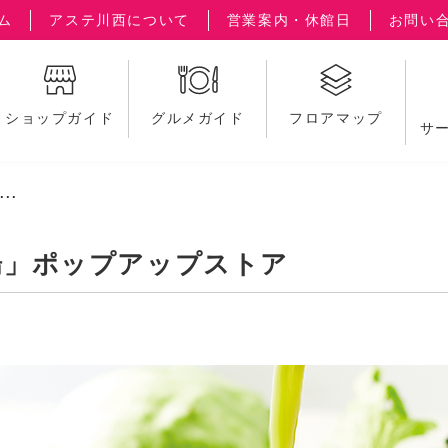
ム
アステ川西について
営業案内・休館日
お問い
ショップガイド
グルメガイド
フロアマップ
サ
..
場」ポップアップストア