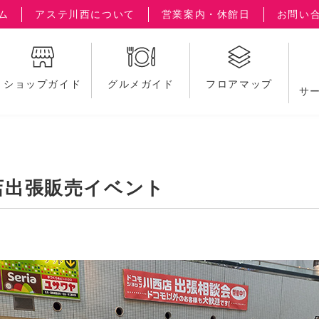
ム
アステ川西について
営業案内・休館日
お問い
ショップガイド
グルメガイド
フロアマップ
サ
店出張販売イベント