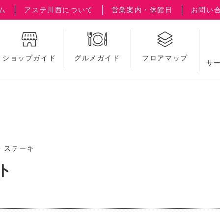
ム
アステ川西について
営業案内・休館日
お問い
ショップガイド
グルメガイド
フロアマップ
サ
・ステーキ
ト