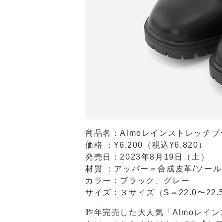
商品名：Almoレインストレッチブ
価格 ：¥6,200（税込¥6,820）
発売⽇：2023年8⽉19⽇（⼟）
材質 ：アッパー＝合成⽪⾰/ソー
カラー：ブラック、グレー
サイズ：３サイズ（S＝22.0〜22.5c
昨年完売した⼤⼈気「Almoレイ