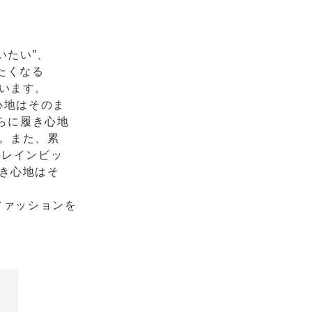
いたい”、
たくなる
います。
⼼地はそのま
らに履き⼼地
。また、累
oレインビッ
き⼼地はそ
ファッションを