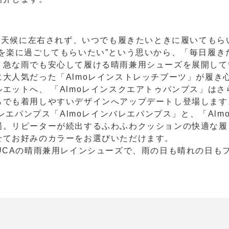
靴を天候に左右されず、いつでも履きたいときに履いてもら
を楽に過ごしてもらいたい”という思いから、「毎⽇履き
、急な⾬でも安⼼して履ける晴⾬兼⽤シューズを展開して
⼤⼈気だった「Almoレインストレッチブーツ」が履き
エットへ、 「Almoレインスクエアトゥパンプス」はさ
らでも着⽤しやすいデザインへアップデートし登場します
バレエパンプス「Almoレインバレエパンプス」と、「Alm
場。リピーターが続出するふわふわクッションの快適な履
せてお好みのカラーをお選びいただけます。
UCAの晴⾬兼⽤レインシューズで、⾬の⽇も晴れの⽇も