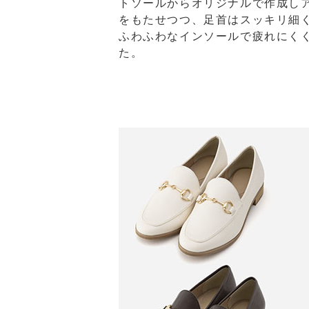
トソールからオリジナルで作成し
をもたせつつ、⾜⾸はスッキリ細
ふわふわなインソールで疲れにく
た。