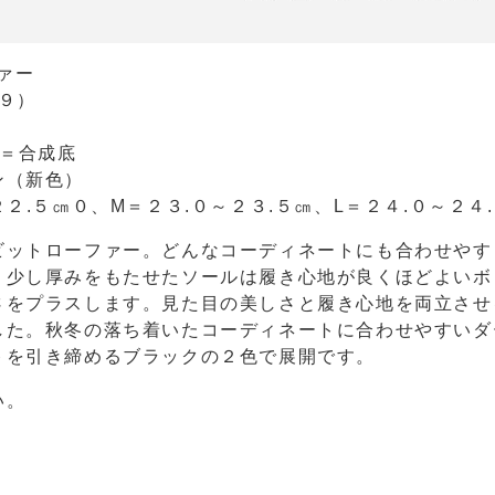
ァー
８９）
ル＝合成底
ン（新色）
２.５㎝０、M＝２３.０～２３.５㎝、L＝２４.０～２４
ビットローファー。どんなコーディネートにも合わせやす
。少し厚みをもたせたソールは履き心地が良くほどよいボ
さをプラスします。見た目の美しさと履き心地を両立させ
した。秋冬の落ち着いたコーディネートに合わせやすいダ
トを引き締めるブラックの２色で展開です。
い。