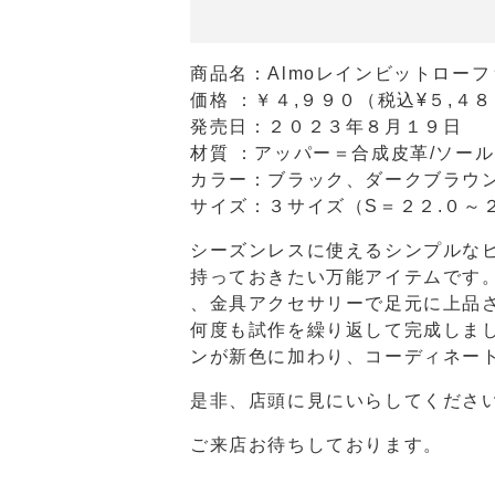
商品名：Almoレインビットローフ
価格 ：￥４,９９０（税込¥５,４
発売日：２０２３年８月１９日
材質 ：アッパー＝合成皮革/ソー
カラー：ブラック、ダークブラウ
サイズ：３サイズ（S＝２２.０～２
シーズンレスに使えるシンプルな
持っておきたい万能アイテムです
、金具アクセサリーで足元に上品
何度も試作を繰り返して完成しま
ンが新色に加わり、コーディネー
是非、店頭に見にいらしてくださ
ご来店お待ちしております。