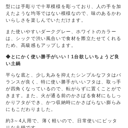
型には手彫りで十草模様を彫っており、人の手を加
えたような均等ではない模様なので、味のあるかわ
いらしさを楽しんでいただけます。
また使いやすいダークグレー、ホワイトのカラー
は、シックで渋い風合いで食材を際立たせてくれる
ため、高級感もアップします。
◆とにかく使い勝手がいい！1台欲しいちょうど良
い土鍋
平らな底と、少し丸みを抑えたシンプルなフタはバ
ランスが良く、特に使い勝手がいいフタは、取っ手
が四角くなっているので、転がらずに置くことがで
きます。また、火が通る前のかさばる食材にもしっ
かりフタができ、かつ収納時にかさばらない膨らみ
にもこだわりました。
約3～4人用で、薄く軽いので、日常使いにピッタ
リな土鍋です。