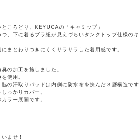
ところどり、KEYUCAの「キャミップ」
つつ、下に着るブラ紐が見えづらいタンクトップ仕様のキ
肌にまとわりつきにくくサラサラした着用感です。
防臭の加工を施しました。
地を使用。
。脇の汗取りパッドは内側に防水布を挟んだ３層構造です
をしっかりカバー。
のカラー展開です。
さいませ！