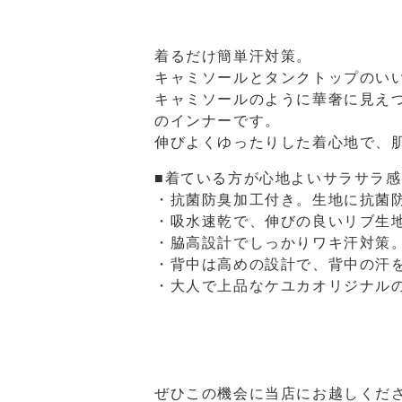
着るだけ簡単汗対策。
キャミソールとタンクトップのいい
キャミソールのように華奢に見え
のインナーです。
伸びよくゆったりした着心地で、
■着ている方が心地よいサラサラ感
・抗菌防臭加工付き。生地に抗菌
・吸水速乾で、伸びの良いリブ生
・脇高設計でしっかりワキ汗対策
・背中は高めの設計で、背中の汗
・大人で上品なケユカオリジナル
ぜひこの機会に当店にお越しくだ