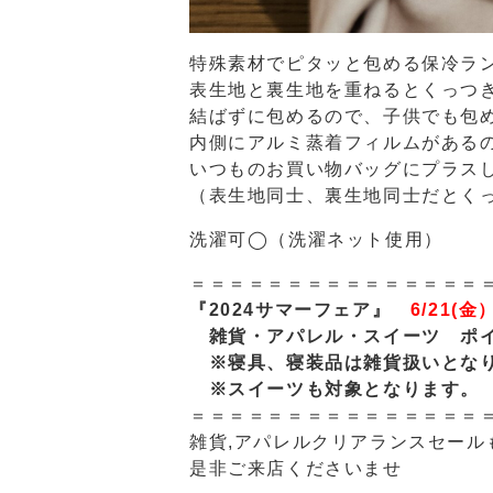
特殊素材でピタッと包める保冷ラ
表生地と裏生地を重ねるとくっつ
結ばずに包めるので、子供でも包
内側にアルミ蒸着フィルムがある
いつものお買い物バッグにプラス
（表生地同士、裏生地同士だとく
洗濯可◯（洗濯ネット使用）
＝＝＝＝＝＝＝＝＝＝＝＝＝＝＝
『2024サマーフェア』
6/21(金
雑貨・アパレル・スイーツ ポ
※寝具、寝装品は雑貨扱いとな
※スイーツも対象となります
＝＝＝＝＝＝＝＝＝＝＝＝＝＝＝
雑貨,アパレルクリアランスセール
是非ご来店くださいませ