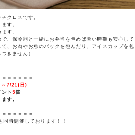
ンチクロスです。
きます。
めます。
ので、保冷剤と一緒にお弁当を包めば暑い時期も安心して
して、お肉やお魚のパックを包んだり、アイスカップを包
っつきません）
＝＝＝＝＝＝＝
）～7/21(日)
イント
5
倍
ります。
。
＝＝＝＝＝＝＝
も同時開催しております！！