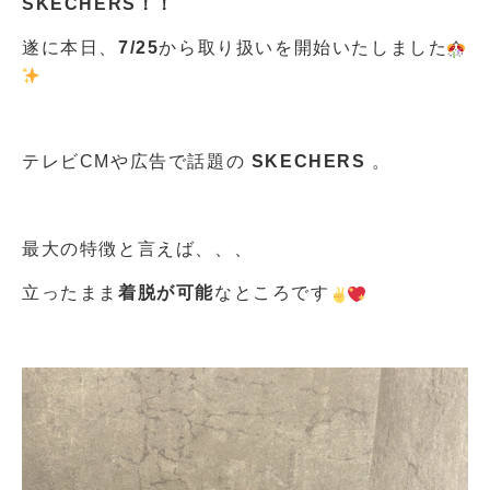
SKECHERS！！
遂に本日、
7/25
から取り扱いを開始いたしました
テレビCMや広告で話題の
SKECHERS
。
最大の特徴と言えば、、、
立ったまま
着脱が可能
なところです