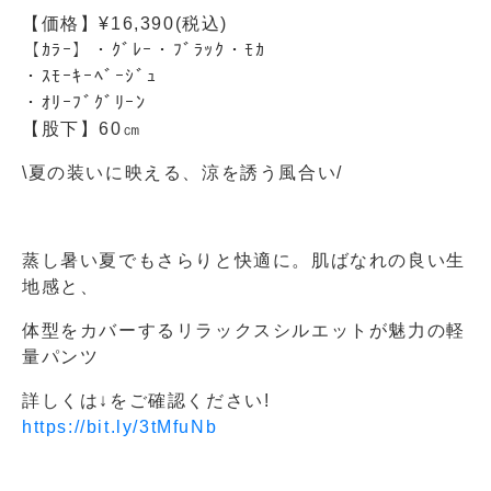
【価格】¥16,390(税込)
【ｶﾗｰ】・ｸﾞﾚｰ・ﾌﾞﾗｯｸ・ﾓｶ
・ｽﾓｰｷｰﾍﾞｰｼﾞｭ
・ｵﾘｰﾌﾞｸﾞﾘｰﾝ
【股下】60㎝
\夏の装いに映える、涼を誘う風合い/
蒸し暑い夏でもさらりと快適に。肌ばなれの良い生
地感と、
体型をカバーするリラックスシルエットが魅力の軽
量パンツ
詳しくは
↓
をご確認ください!
https://bit.ly/3tMfuNb