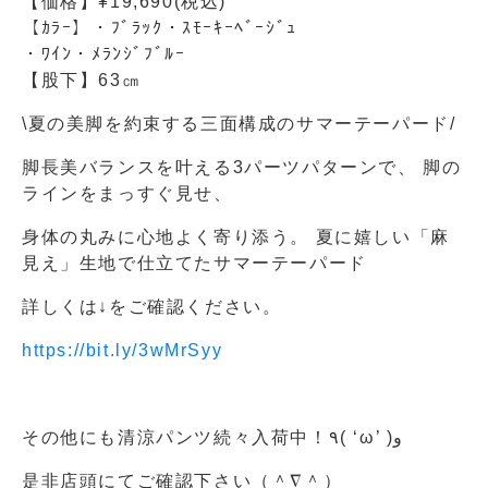
【価格】¥19,690(税込)
【ｶﾗｰ】・ﾌﾞﾗｯｸ・ｽﾓｰｷｰﾍﾞｰｼﾞｭ
・ﾜｲﾝ・ﾒﾗﾝｼﾞﾌﾞﾙｰ
【股下】63㎝
\夏の美脚を約束する三面構成のサマーテーパード/
脚長美バランスを叶える3パーツパターンで、 脚の
ラインをまっすぐ見せ、
身体の丸みに心地よく寄り添う。 夏に嬉しい「麻
見え」生地で仕立てたサマーテーパード
詳しくは↓をご確認ください。
https://bit.ly/3wMrSyy
その他にも清涼パンツ続々入荷中！٩( ‘ω’ )و
是非店頭にてご確認下さい（＾∇＾）