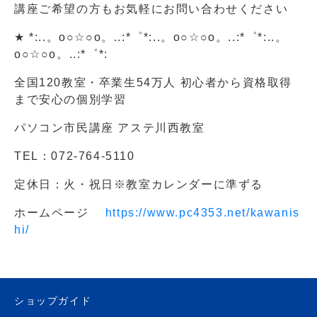
講座ご希望の方もお気軽にお問い合わせください
★ *:..。o○☆○o。..:*゜*:..。o○☆○o。..:*゜*:..。
o○☆○o。..:*゜*:
全国120教室・卒業生54万人 初心者から資格取得
まで安心の個別学習
パソコン市民講座 アステ川西教室
TEL：072-764-5110
定休日：火・祝日※教室カレンダーに準ずる
ホームページ
https://www.pc4353.net/kawanis
hi/
ショップガイド