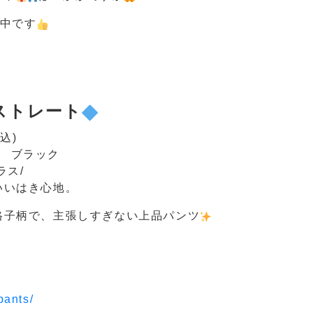
い中です
ストレート
込)
 ブラック
ラス/
いいはき心地。
格子柄で、主張しすぎない上品パンツ
pants/