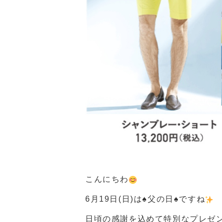
こんにちわ
6月19日(日)は
♠️
父の日
♠️
ですね
日頃の感謝を込めて特別なプレゼ