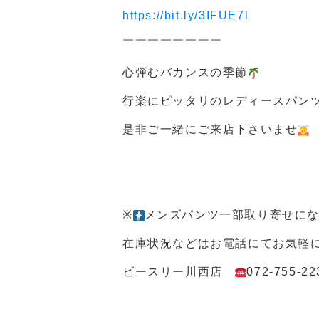
https://bit.ly/3IFUE7l
￣￣￣￣￣￣￣￣
心弾むバカンスの季節
行楽にピッタリのレディースパン
是非ご一緒にご来店下さいませ
※
メンズパンツ一部取り寄せに
在庫状況などはお電話にてお気軽
ビースリー川西店
072-755-22