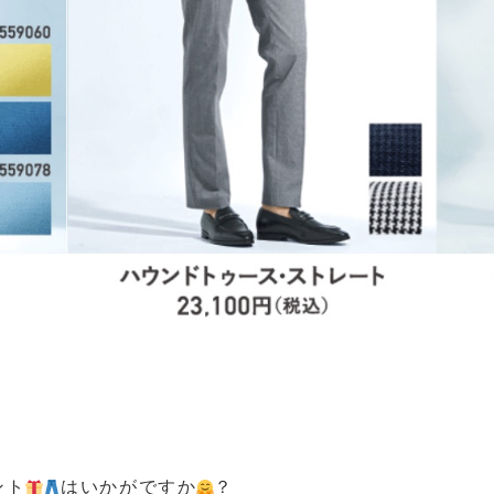
ント
はいかがですか
？