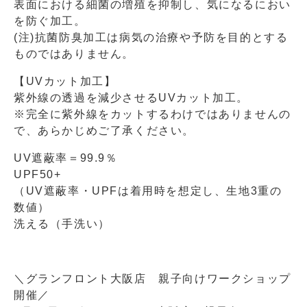
表面における細菌の増殖を抑制し、気になるにおい
を防ぐ加工。
(注)抗菌防臭加工は病気の治療や予防を目的とする
ものではありません。
【UVカット加工】
紫外線の透過を減少させるUVカット加工。
※完全に紫外線をカットするわけではありませんの
で、あらかじめご了承ください。
UV遮蔽率＝99.9％
UPF50+
（UV遮蔽率・UPFは着用時を想定し、生地3重の
数値）
洗える（手洗い）
＼グランフロント大阪店 親子向けワークショップ
開催／