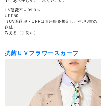
で、あらかじめご了承ください。
UV遮蔽率＝99.0％
UPF50+
（UV遮蔽率・UPFは着用時を想定し、生地3重の
数値）
洗える（手洗い）
抗菌ＵＶフラワースカーフ