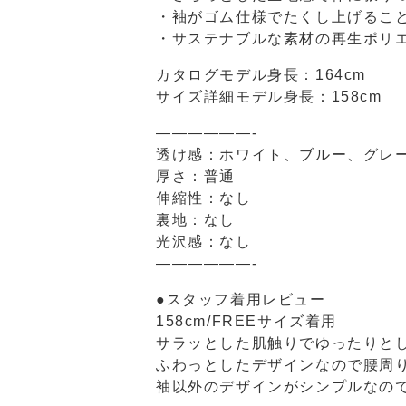
・袖がゴム仕様でたくし上げるこ
・サステナブルな素材の再生ポリエ
カタログモデル身長：164cm
サイズ詳細モデル身長：158cm
——————-
透け感：ホワイト、ブルー、グレ
厚さ：普通
伸縮性：なし
裏地：なし
光沢感：なし
——————-
●スタッフ着用レビュー
158cm/FREEサイズ着用
サラッとした肌触りでゆったりと
ふわっとしたデザインなので腰周
袖以外のデザインがシンプルなの