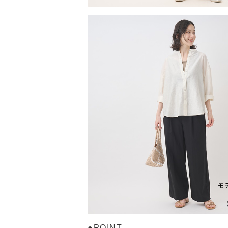
●POINT