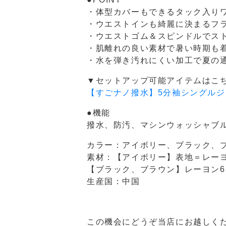
・体型カバーもできるタック入り
・ウエストインも綺麗に決まるフ
・ウエストゴム＆スピンドルでス
・肌離れの良い素材で暑い時期も
・水を弾き汚れにくい加工で夏の
▼セットアップ可能アイテムはこ
【すごナノ撥水】5分袖シングルジ
●機能
撥水、防汚、マシンウォッシャブル
カラー：アイボリー、ブラック、
素材：【アイボリー】表地＝レーヨ
【ブラック、ブラウン】レーヨン6
生産国：中国
この機会にどうぞ当店にお越しく