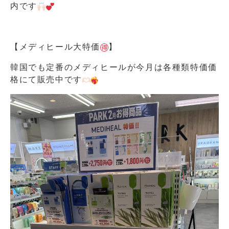
内です
︎‪
【メディヒール大特価
】
韓国でも定番のメディヒールが今月は各種類特価価
格にて販売中です‪‪‪