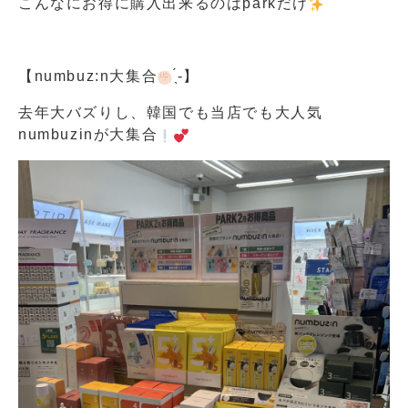
こんなにお得に購入出来るのはparkだけ
【numbuz:n大集合
‪ ̖́-‬】
去年大バズりし、韓国でも当店でも大人気
numbuzinが大集合
︎