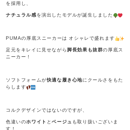
を採用し、
ナチュラル感
を演出したモデルが誕生しました
PUMAの厚底スニーカーは オシャレで盛れます
足元をキレイに見せながら
脚長効果も抜群
の厚底ス
ニーカー！
ソフトフォームが
快適な履き心地
にクールさをもた
らします
コルクデザインではないのですが、
色違いの
ホワイト
と
ベージュ
も取り扱いございま
す！