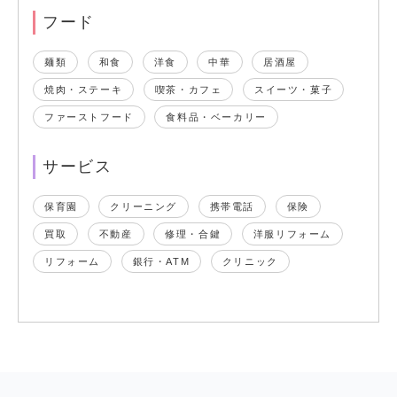
フード
麺類
和食
洋食
中華
居酒屋
焼肉・ステーキ
喫茶・カフェ
スイーツ・菓子
ファーストフード
食料品・ベーカリー
サービス
保育園
クリーニング
携帯電話
保険
買取
不動産
修理・合鍵
洋服リフォーム
リフォーム
銀行・ATM
クリニック