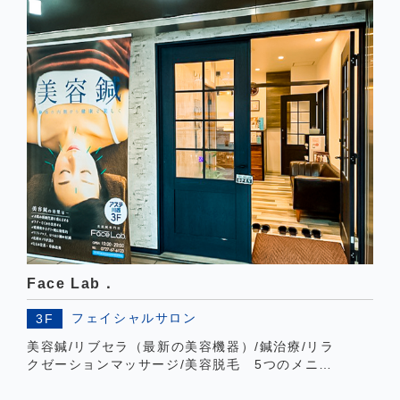
す。半個室のプライベート空間でリラックスなお
時間をお過ごしいただけます。
Face Lab．
フェイシャルサロン
3F
美容鍼/リブセラ（最新の美容機器）/鍼治療/リラ
クゼーションマッサージ/美容脱毛 5つのメニュ
ーから選べる月額制コースが人気の美容サロン。
国家資格者が担当いたします。