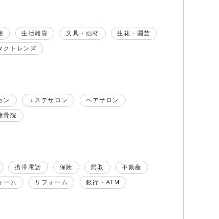
籍
生活雑貨
文具・画材
生花・園芸
タクトレンズ
ョン
エステサロン
ヘアサロン
接骨院
携帯電話
保険
買取
不動産
ォーム
リフォーム
銀行・ATM