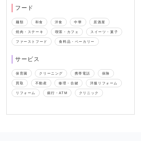
フード
麺類
和食
洋食
中華
居酒屋
焼肉・ステーキ
喫茶・カフェ
スイーツ・菓子
ファーストフード
食料品・ベーカリー
サービス
保育園
クリーニング
携帯電話
保険
買取
不動産
修理・合鍵
洋服リフォーム
リフォーム
銀行・ATM
クリニック