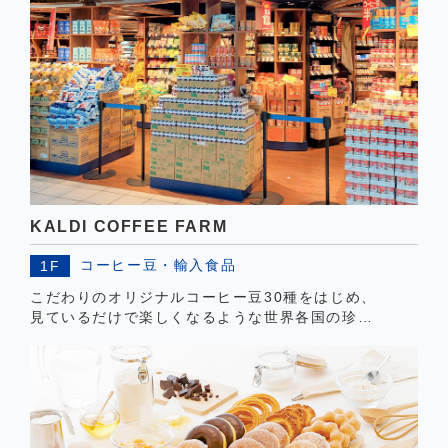
KALDI COFFEE FARM
コーヒー豆・輸入食品
1F
こだわりのオリジナルコーヒー豆30種をはじめ、
見ているだけで楽しくなるような世界各国の珍し
い食材やお菓子、ワイン、チーズ、スパイスなど
が所狭しと並んでいます。 店頭でサービスをして
いるオリジナルブレンドのコーヒーを飲みながら
世界の食材巡りの旅をお楽しみ下さい。