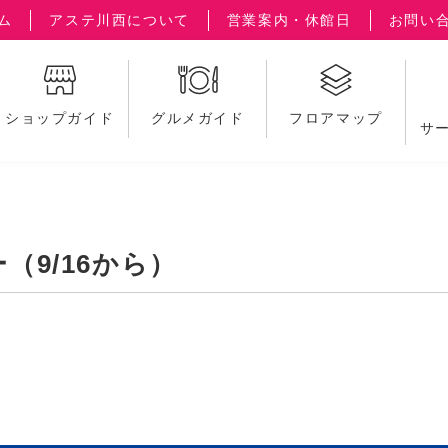
ム
アステ川西について
営業案内・休館日
お問い
ショップガイド
グルメガイド
フロアマップ
サ
（9/16から）