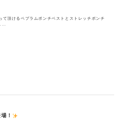
使って頂けるペプラムポンチベストとストレッチポンチ
……
登場！