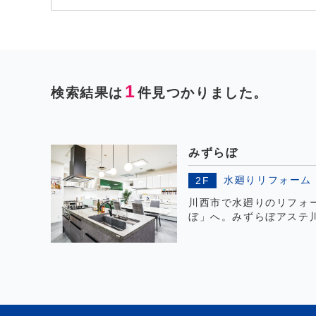
1
検索結果は
件見つかりました。
みずらぼ
水廻りリフォーム
2F
川西市で水廻りのリフォ
ぼ」へ。みずらぼアステ
台、ユニットバス3台、洗
展示しております。是非
さい。