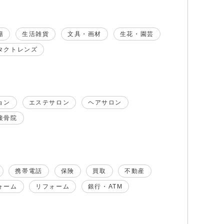
籍
生活雑貨
文具・画材
生花・園芸
タクトレンズ
ョン
エステサロン
ヘアサロン
接骨院
携帯電話
保険
買取
不動産
ォーム
リフォーム
銀行・ATM