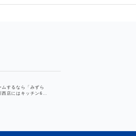
ームするなら「みずら
川西店にはキッチン6
面台5台、トイレ4台を
、お気軽にお越しくだ